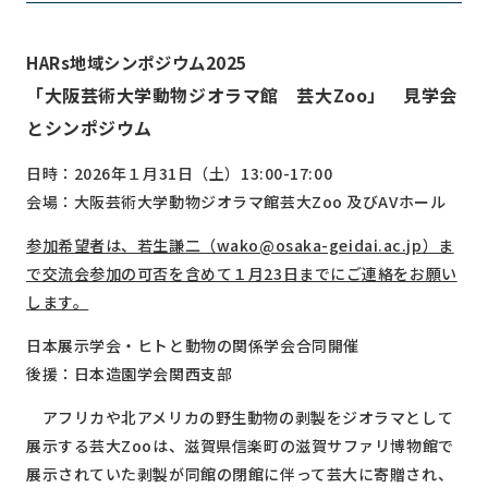
HARs地域シンポジウム2025
「大阪芸術大学動物ジオラマ館 芸大Zoo」 見学会
とシンポジウム
日時：
2026
年１月
31
日（土）
13:00-17:00
会場：大阪芸術大学動物ジオラマ館芸大
Zoo
及び
AV
ホール
参加希望者は、若生謙二（wako@osaka-geidai.ac.jp）ま
で交流会参加の可否を含めて１月23日までにご連絡をお願い
します。
日本展示学会・ヒトと動物の関係学会合同開催
後援：日本造園学会関西支部
アフリカや北アメリカの野生動物の剥製をジオラマとして
展示する芸大
Zoo
は、滋賀県信楽町の滋賀サファリ博物館で
展示されていた剥製が同館の閉館に伴って芸大に寄贈され、