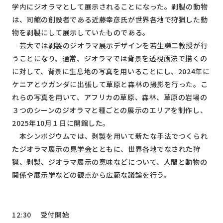
学内にジオラマとして展示されることになった。剥製の動物
は、同館の創設者である近藤幸彦氏が世界各地で狩猟した動
物を剥製にして展示していたものである。
芸大では剥製のジオラマ展示デザインを若生謙二教授が行
うことになり、通常、ジオラマでは背景を透視画法で描くの
に対して、背景に生息地の写真を用いることにし、
2024
年に
ケニアとウガンダに出張して草原と森林の撮影を行った。こ
れらの写真を用いて、アフリカの草原、森林、草原の岩場の
３つのシーンのジオラマと種ごとの展示のエリアを制作し、
2025
年
10
月１日に開館した。
本シンポジウムでは、剥製を用いて新たな手法でつくられ
たジオラマ展示の見学会とともに、世界各地でなされた狩
猟、剥製、ジオラマ展示の意味などについて、人間と動物の
関係や展示学などの観点から広範な議論を行う。
12:30
受付開始