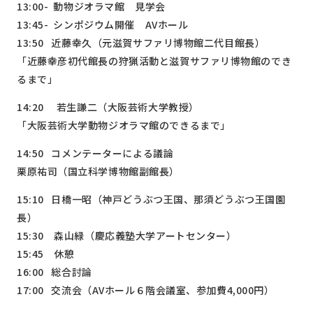
13:00-
動物ジオラマ館 見学会
13:45-
シンポジウム開催
AV
ホール
13:50
近藤幸久（元滋賀サファリ博物館二代目館長）
「近藤幸彦初代館長の狩猟活動と滋賀サファリ博物館のでき
るまで」
14:20
若生謙二（大阪芸術大学教授）
「大阪芸術大学動物ジオラマ館のできるまで」
14:50
コメンテーターによる議論
栗原祐司（国立科学博物館副館長）
15:10
日橋一昭（神戸どうぶつ王国、那須どうぶつ王国園
長）
15:30
森山緑（慶応義塾大学アートセンター）
15:45 休憩
16:00
総合討論
17:00
交流会（
AV
ホール６階会議室、参加費
4,000
円）