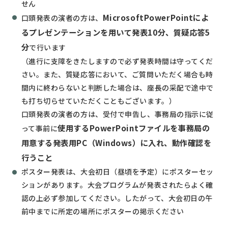
せん
MicrosoftPowerPointによ
口頭発表の演者の方は、
るプレゼンテーションを用いて発表10分、質疑応答5
分
で行います
（進行に支障をきたしますので必ず発表時間は守ってくだ
さい。また、質疑応答において、ご質問いただく場合も時
間内に終わらないと判断した場合は、座長の采配で途中で
も打ち切らせていただくこともございます。）
口頭発表の演者の方は、受付で申告し、事務局の指示に従
使用するPowerPointファイルを事務局の
って事前に
用意する発表用PC（Windows）に入れ、動作確認を
行うこと
ポスター発表は、大会初日（昼頃を予定）にポスターセッ
ションがあります。大会プログラムが発表されたらよく確
認の上必ず参加してください。したがって、大会初日の午
前中までに所定の場所にポスターの掲示ください