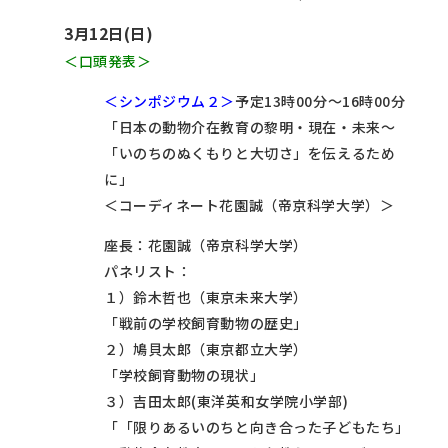
3月12日(日)
＜口頭発表＞
＜シンポジウム２＞
予定13時00分～16時00分
「日本の動物介在教育の黎明・現在・未来～
「いのちのぬくもりと大切さ」を伝えるため
に」
＜コーディネート花園誠（帝京科学大学）＞
座長：花園誠（帝京科学大学）
パネリスト：
１）鈴木哲也（東京未来大学）
「戦前の学校飼育動物の歴史」
２）鳩貝太郎（東京都立大学）
「学校飼育動物の現状」
３）吉田太郎(東洋英和女学院小学部)
「「限りあるいのちと向き合った子どもたち」