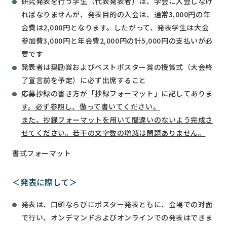
研究発表を行う学生（代表発表者）は、学会に入会しなけ
ればなりませんが、発表目的の入会は、通常3,000円の年
会費は2,000円となります。したがって、発表学生は大会
参加費3,000円と年会費2,000円の計5,000円の支払いが必
要です
発表者は奨励賞およびベストポスター賞の授賞式（大会終
了宣言前を予定）に必ず出席すること
応募抄録の書き方が「抄録フォーマット」に記してありま
す。必ず参照し、倣って書いてください。
また、抄録フォーマットを用いて間違いのないよう完成さ
せてください。若干の文字数の増減は問題ありません。
書式フォーマット
＜発表に際して＞
発表は、口頭ならびにポスター発表ともに、会場での対面
で行い、オンデマンドおよびオンラインでの発表はできま