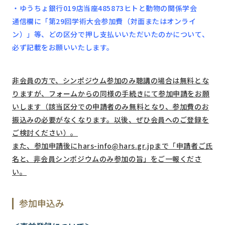
・ゆうちょ銀行019店当座485873ヒトと動物の関係学会
通信欄に「第29回学術大会参加費（対面またはオンライ
ン）」等、どの区分で押し支払いいただいたのかについて、
必ず記載をお願いいたします。
非会員の方で、シンポジウム参加のみ聴講の場合は無料とな
りますが、フォームからの同様の手続きにて参加申請をお願
いします（該当区分での申請者のみ無料となり、参加費のお
振込みの必要がなくなります。以後、ぜひ会員へのご登録を
ご検討ください）。
また、参加申請後にhars-info@hars.gr.jpまで「申請者ご氏
名と、非会員シンポジウムのみ参加の旨」をご一報くださ
い。
参加申込み