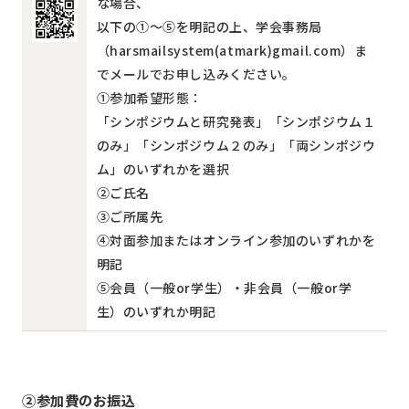
な場合、
以下の①～⑤を明記の上、学会事務局
（harsmailsystem(atmark)gmail.com）ま
でメールでお申し込みください。
①参加希望形態：
「シンポジウムと研究発表」「シンポジウム１
のみ」「シンポジウム２のみ」「両シンポジウ
ム」のいずれかを選択
②ご氏名
③ご所属先
④対面参加またはオンライン参加のいずれかを
明記
⑤会員（一般or学生）・非会員（一般or学
生）のいずれか明記
②参加費のお振込